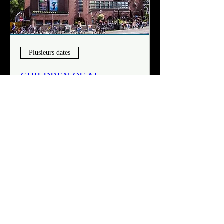
Plusieurs dates
CHILDREN OF AL-
ANDALUS - A LOST
PARADISE IN MOROCCO
jeu. 23 févr.
Plus d'infos
Détails