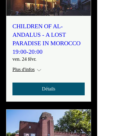
CHILDREN OF AL-
ANDALUS - A LOST
PARADISE IN MOROCCO
19:00-20:00
ven. 24 févr.
Plus d'infos
Détails